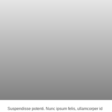
Saltar
al
contenido
Suspendisse potenti. Nunc ipsum felis, ullamcorper id