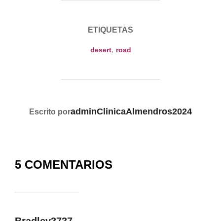
ETIQUETAS
desert
,
road
AUTOR DE LA PUBLICACIÓN
adminClinicaAlmendros2024
Escrito por
5 COMENTARIOS